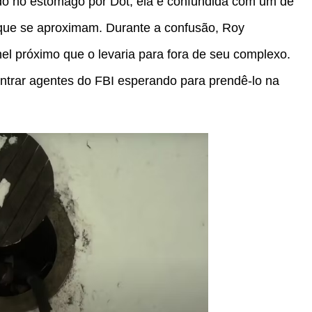
do no estômago por Dot, ela é confundida com um de
 que se aproximam. Durante a confusão, Roy
el próximo que o levaria para fora de seu complexo.
ontrar agentes do FBI esperando para prendê-lo na