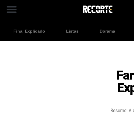
Final Explicado
Listas
Dorama
Far
Ex
Resumo: A q