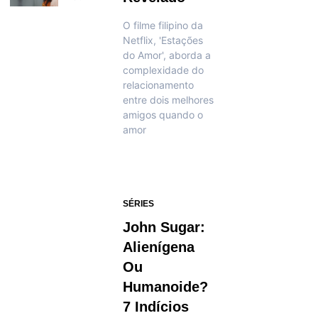
O filme filipino da
Netflix, 'Estações
do Amor', aborda a
complexidade do
relacionamento
entre dois melhores
amigos quando o
amor
SÉRIES
John Sugar:
Alienígena
Ou
Humanoide?
7 Indícios