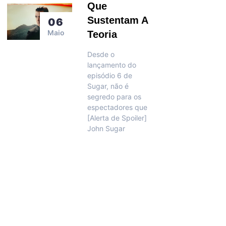
Que
Sustentam A
06
Maio
Teoria
Desde o
lançamento do
episódio 6 de
Sugar, não é
segredo para os
espectadores que
[Alerta de Spoiler]
John Sugar