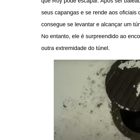
que Roy pode escapar. Após ser balea
seus capangas e se rende aos oficiais
consegue se levantar e alcançar um tún
No entanto, ele é surpreendido ao enc
outra extremidade do túnel.