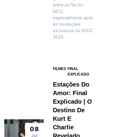
entre os fãs do
MCU,
especialmente após
as revelações
exclusivas na SDCC
2024.
FILMES
FINAL
EXPLICADO
Estações Do
Amor: Final
Explicado | O
Destino De
Kurt E
Charlie
08
Revelado
Jul