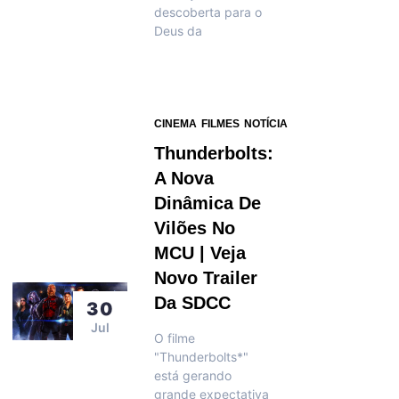
descoberta para o
Deus da
CINEMA
FILMES
NOTÍCIA
Thunderbolts:
A Nova
Dinâmica De
Vilões No
MCU | Veja
Novo Trailer
Da SDCC
30
Jul
O filme
"Thunderbolts*"
está gerando
grande expectativa