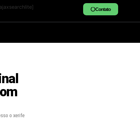
jaxsearchlite]
Contato
inal
com
sso o xerife