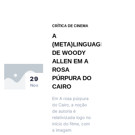
CRÍTICA DE CINEMA
A
(META)LINGUAGEM
DE WOODY
ALLEN EM A
ROSA
PÚRPURA DO
29
Nov
CAIRO
Em A rosa púrpura
do Cairo, a noção
de autoria é
relativizada logo no
início do filme, com
a imagem