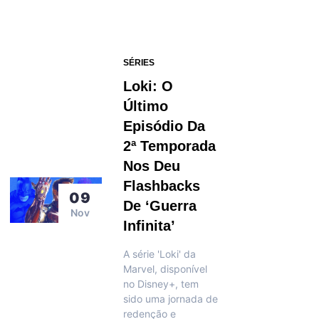
SÉRIES
Loki: O
Último
Episódio Da
2ª Temporada
Nos Deu
Flashbacks
09
De ‘Guerra
Nov
Infinita’
A série 'Loki' da
Marvel, disponível
no Disney+, tem
sido uma jornada de
redenção e