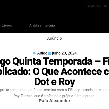
[wpdreams_a
Livros
Análise literária
Anúncio
Artigo
julho 20, 2024
go Quinta Temporada – F
plicado: O Que Acontece 
Dot e Roy
uinta temporada de Fargo termina com o FBI capturando com suce
Roy Tillman, que é traído pelo próprio filho e preso.
Rafa Alexander