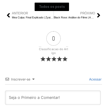
Todos os posts
ANTERIOR
PRÓXIMO
Mea Culpa: Final Explicado | Zyair Foi o Culpado Pelo Assassinato de Hydie?
Black Rose: Análise do Filme | A Punição de Le Thanh Son
0
Classificacao do Art
igo
Inscrever-se
Acessar