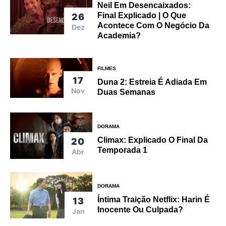
Neil Em Desencaixados:
Final Explicado | O Que
26
Acontece Com O Negócio Da
Dez
Academia?
FILMES
17
Duna 2: Estreia É Adiada Em
Nov
Duas Semanas
DORAMA
Climax: Explicado O Final Da
20
Temporada 1
Abr
DORAMA
Íntima Traição Netflix: Harin É
13
Inocente Ou Culpada?
Jan