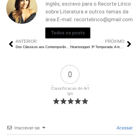
Inglês, escrevo para o Recorte Lírico
sobre Literatura e outros temas da
área.E-mail:
recortelirico@gmail.com
Todos os posts
ANTERIOR
PRÓXIMO
Dos Clássicos aos Contemporâneos: A Evolução dos Romances Literários
Heartstopper 3ª Temporada: A mais Emocional e Impactante Até Agora
0
Classificacao do Art
igo
Inscrever-se
Acessar