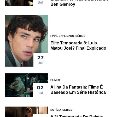
Set
Ben Glenroy
FINAL EXPLICADO
SÉRIES
Elite Temporada 8: Luis
Matou Joel? Final Explicado
27
Jul
FILMES
02
A Ilha Da Fantasia: Filme É
Baseado Em Série Histórica
Jul
NOTÍCIA
SÉRIES
A 2ª Temporada De Delete: