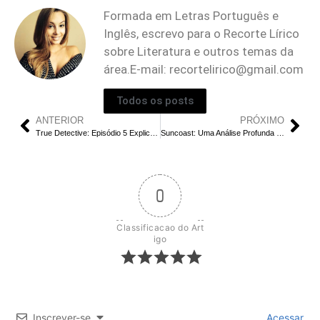
Formada em Letras Português e
Inglês, escrevo para o Recorte Lírico
sobre Literatura e outros temas da
área.E-mail:
recortelirico@gmail.com
Todos os posts
ANTERIOR
PRÓXIMO
True Detective: Episódio 5 Explicado | Desdobramentos e Conclusão Chocante
Suncoast: Uma Análise Profunda do Filme, Seu Elenco e Onde Assistir
0
Classificacao do Art
igo
Inscrever-se
Acessar