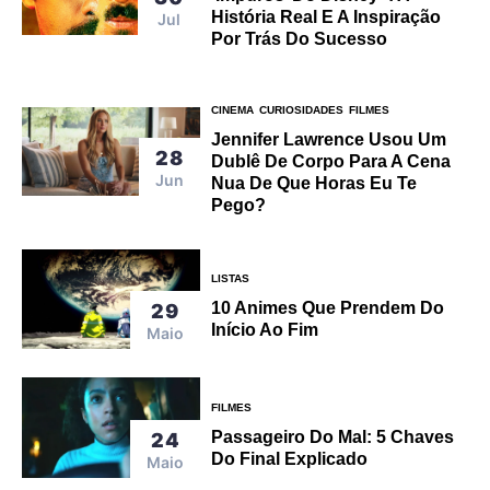
História Real E A Inspiração
Jul
Por Trás Do Sucesso
CINEMA
CURIOSIDADES
FILMES
Jennifer Lawrence Usou Um
28
Dublê De Corpo Para A Cena
Jun
Nua De Que Horas Eu Te
Pego?
LISTAS
10 Animes Que Prendem Do
29
Início Ao Fim
Maio
FILMES
Passageiro Do Mal: 5 Chaves
24
Do Final Explicado
Maio