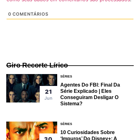
0
COMENTÁRIOS
Giro Recorte Lírico
SÉRIES
Agentes Do FBI: Final Da
Série Explicado | Eles
21
Conseguiram Desligar O
Jun
Sistema?
SÉRIES
10 Curiosidades Sobre
‘Impuros’ Do Disney+: A
30