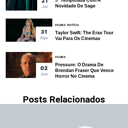
21
5ª Temporada Com A
Novidade De Sage
Jul
FILMES
NOTÍCIA
31
Taylor Swift: The Eras Tour
Ago
Vai Para Os Cinemas
FILMES
Pressure: O Drama De
02
Brendan Fraser Que Vence
Jun
Horror No Cinema
Posts Relacionados