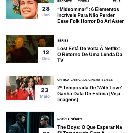
RECORTE
CINEMA
TELA
28
“Midsommar”: 6 Elementos
Jan
Incríveis Para Não Perder
Esse Folk Horror Do Ari Aster
SÉRIES
Lost Está De Volta À Netflix:
12
O Retorno De Uma Lenda Da
Dez
TV
CRÍTICA
CRÍTICA DE CINEMA
SÉRIES
2ª Temporada De ‘With Love’
23
Ganha Data De Estreia [veja
Maio
Imagens]
NOTÍCIA
SÉRIES
The Boys: O Que Esperar Na