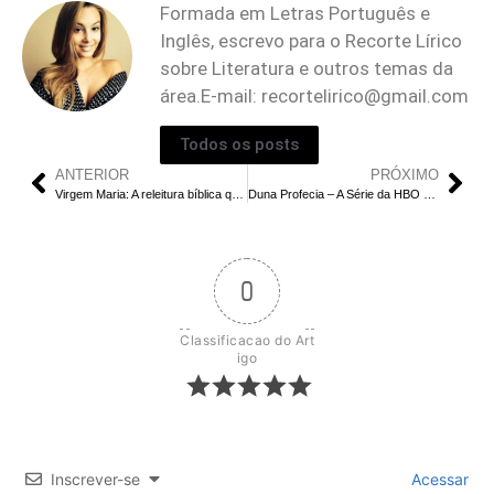
Formada em Letras Português e
Inglês, escrevo para o Recorte Lírico
sobre Literatura e outros temas da
área.E-mail:
recortelirico@gmail.com
Todos os posts
ANTERIOR
PRÓXIMO
Virgem Maria: A releitura bíblica que está dividindo opiniões na Netflix
Duna Profecia – A Série da HBO Terá Segunda Temporada? Tudo o que Sabemos!
0
Classificacao do Art
igo
Inscrever-se
Acessar