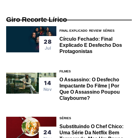
Giro Recorte Lírico
FINAL EXPLICADO
REVIEW
SÉRIES
Círculo Fechado: Final
28
Explicado E Desfecho Dos
Jul
Protagonistas
FILMES
O Assassino: O Desfecho
14
Impactante Do Filme | Por
Nov
Que O Assassino Poupou
Claybourne?
SÉRIES
Substituindo O Chef Chico:
24
Uma Série Da Netflix Bem