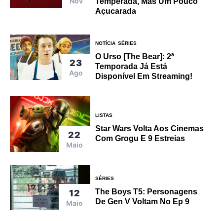
Nov
Temperada, Mas Um Pouco
Açucarada
NOTÍCIA
SÉRIES
O Urso [The Bear]: 2ª
23
Temporada Já Está
Ago
Disponível Em Streaming!
LISTAS
Star Wars Volta Aos Cinemas
22
Com Grogu E 9 Estreias
Maio
SÉRIES
The Boys T5: Personagens
12
De Gen V Voltam No Ep 9
Maio