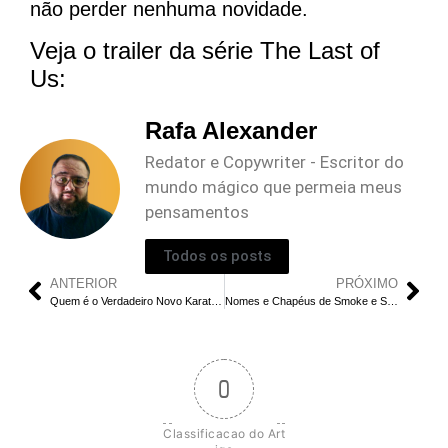
não perder nenhuma novidade.
Veja o trailer da série The Last of
Us:
Rafa Alexander
Redator e Copywriter - Escritor do
mundo mágico que permeia meus
pensamentos
Todos os posts
ANTERIOR
PRÓXIMO
Quem é o Verdadeiro Novo Karate Kid em Cobra Kai?
Nomes e Chapéus de Smoke e Stack em Sinners Explicados
0
Classificacao do Art