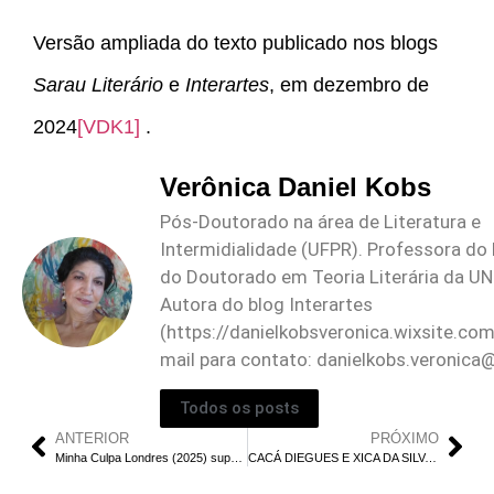
Versão ampliada do texto publicado nos blogs
Sarau Literário
e
Interartes
, em dezembro de
2024
[VDK1]
.
Verônica Daniel Kobs
Pós-Doutorado na área de Literatura e
Intermidialidade (UFPR). Professora do
do Doutorado em Teoria Literária da 
Autora do blog Interartes
(https://danielkobsveronica.wixsite.com
mail para contato:
danielkobs.veronica
Todos os posts
ANTERIOR
PRÓXIMO
Minha Culpa Londres (2025) supera o original? Descubra agora!
CACÁ DIEGUES E XICA DA SILVA (1976): A HISTÓRIA DO BRASIL EM FLASHES