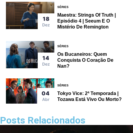
SÉRIES
Maestra: Strings Of Truth |
18
Episódio 4 | Seeum E O
Dez
Mistério De Remington
SÉRIES
Os Bucaneiros: Quem
14
Conquista O Coração De
Dez
Nan?
SÉRIES
04
Tokyo Vice: 2ª Temporada |
Abr
Tozawa Está Vivo Ou Morto?
Posts Relacionados