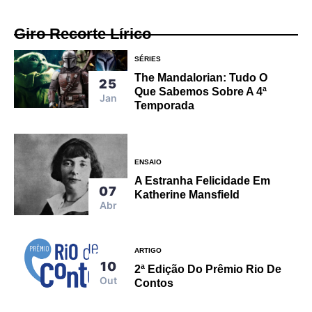
Giro Recorte Lírico
SÉRIES
The Mandalorian: Tudo O
25
Que Sabemos Sobre A 4ª
Jan
Temporada
ENSAIO
A Estranha Felicidade Em
07
Katherine Mansfield
Abr
ARTIGO
10
2ª Edição Do Prêmio Rio De
Out
Contos