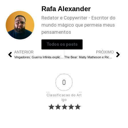
Rafa Alexander
Redator e Copywriter - Escritor do
mundo mágico que permeia meus
pensamentos
Todos os posts
ANTERIOR
PRÓXIMO
Vingadores: Guerra Infinita explica porque é o melhor filme MCU
The Bear: Matty Matheson e Ricky Staffieri criam produtora
0
Classificacao do Art
igo