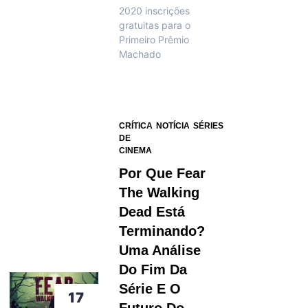
2020 inscrições
gratuitas para o
Primeiro Prêmio
Machado
CRÍTICA
NOTÍCIA
SÉRIES
DE
CINEMA
Por Que Fear
The Walking
Dead Está
Terminando?
Uma Análise
Do Fim Da
Série E O
17