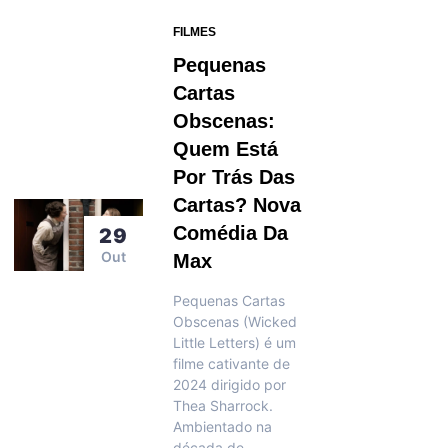
FILMES
Pequenas
Cartas
Obscenas:
Quem Está
Por Trás Das
Cartas? Nova
Comédia Da
29
Out
Max
Pequenas Cartas
Obscenas (Wicked
Little Letters) é um
filme cativante de
2024 dirigido por
Thea Sharrock.
Ambientado na
década de