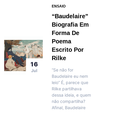
ENSAIO
“Baudelaire”
Biografia Em
Forma De
Poema
Escrito Por
Rilke
16
“Se não for
Jul
Baudelaire eu nem
leio” É, parece que
Rilke partilhava
dessa ideia, e quem
não compartilha?
Afinal, Baudelaire