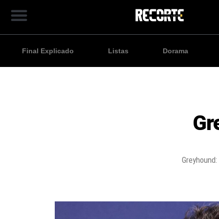
Final Explicado
Listas
Dorama
Gr
Greyhound: 