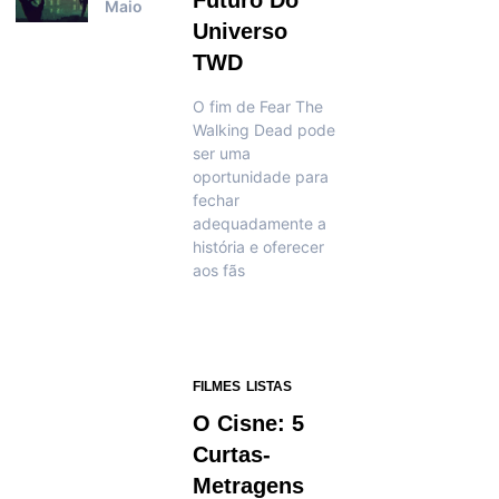
Futuro Do
Maio
Universo
TWD
O fim de Fear The
Walking Dead pode
ser uma
oportunidade para
fechar
adequadamente a
história e oferecer
aos fãs
FILMES
LISTAS
O Cisne: 5
Curtas-
Metragens