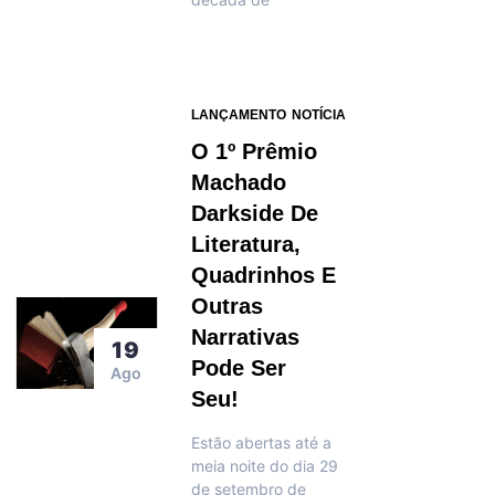
LANÇAMENTO
NOTÍCIA
O 1º Prêmio
Machado
Darkside De
Literatura,
Quadrinhos E
Outras
Narrativas
19
Pode Ser
Ago
Seu!
Estão abertas até a
meia noite do dia 29
de setembro de