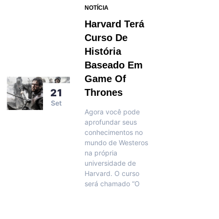
NOTÍCIA
Harvard Terá
Curso De
História
Baseado Em
Game Of
21
Thrones
Set
Agora você pode
aprofundar seus
conhecimentos no
mundo de Westeros
na própria
universidade de
Harvard. O curso
será chamado “O