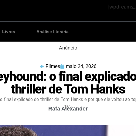
[wpdreams_a
Livros
Análise literária
Anúncio
Filmes
maio 24, 2026
eyhound: o final explicado
thriller de Tom Hanks
o final explicado do thriller de Tom Hanks e por que ele voltou ao t
TV+
Rafa Alexander