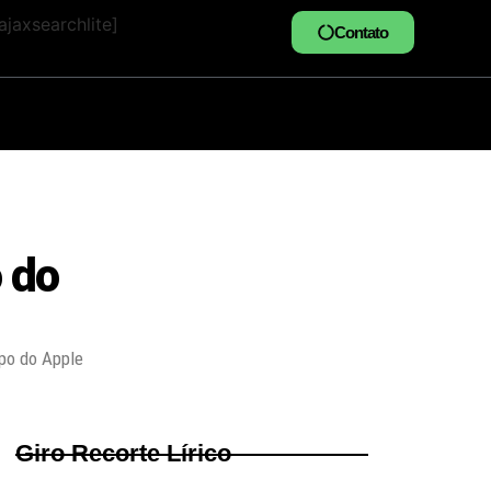
jaxsearchlite]
Contato
 do
opo do Apple
Giro Recorte Lírico