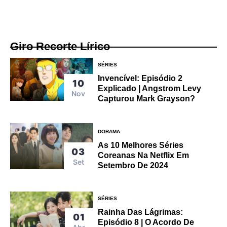
Giro Recorte Lírico
SÉRIES
Invencível: Episódio 2
10
Explicado | Angstrom Levy
Nov
Capturou Mark Grayson?
DORAMA
As 10 Melhores Séries
03
Coreanas Na Netflix Em
Set
Setembro De 2024
SÉRIES
Rainha Das Lágrimas:
01
Episódio 8 | O Acordo De