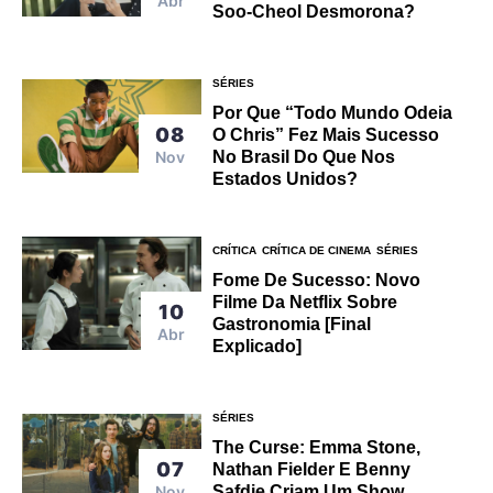
Abr
Soo-Cheol Desmorona?
SÉRIES
Por Que “Todo Mundo Odeia
08
O Chris” Fez Mais Sucesso
Nov
No Brasil Do Que Nos
Estados Unidos?
CRÍTICA
CRÍTICA DE CINEMA
SÉRIES
Fome De Sucesso: Novo
Filme Da Netflix Sobre
10
Gastronomia [Final
Abr
Explicado]
SÉRIES
The Curse: Emma Stone,
07
Nathan Fielder E Benny
Nov
Safdie Criam Um Show