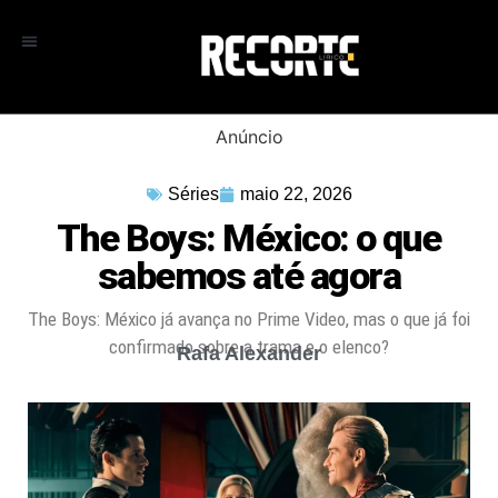
Anúncio
Séries
maio 22, 2026
The Boys: México: o que
sabemos até agora
The Boys: México já avança no Prime Video, mas o que já foi
confirmado sobre a trama e o elenco?
Rafa Alexander