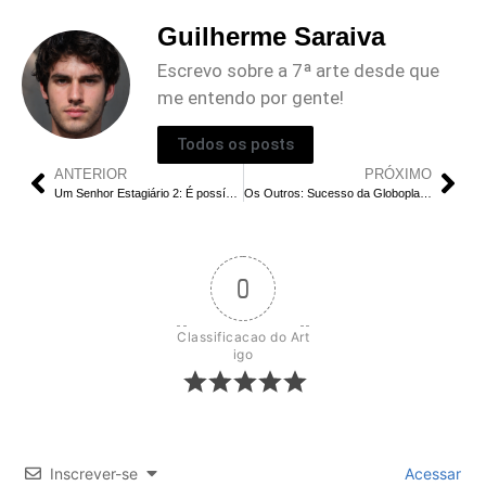
Guilherme Saraiva
Escrevo sobre a 7ª arte desde que
me entendo por gente!
Todos os posts
ANTERIOR
PRÓXIMO
Um Senhor Estagiário 2: É possível uma Sequência do Filme?
Os Outros: Sucesso da Globoplay Será Exibida na Globo
0
Classificacao do Art
igo
Inscrever-se
Acessar