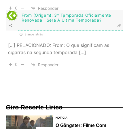
0
Responder
From (Origem): 3ª Temporada Oficialmente
Renovada | Será A Última Temporada?
3 anos atrás
[…] RELACIONADO: From: O que significam as
cigarras na segunda temporada […]
0
Responder
Giro Recorte Lírico
NOTÍCIA
O Gângster: Filme Com