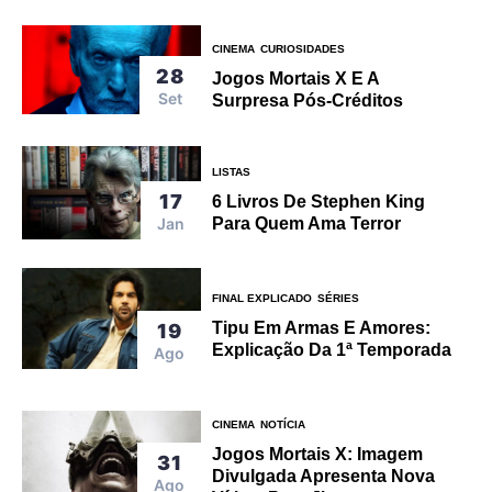
CINEMA
CURIOSIDADES
28
Jogos Mortais X E A
Set
Surpresa Pós-Créditos
LISTAS
17
6 Livros De Stephen King
Jan
Para Quem Ama Terror
FINAL EXPLICADO
SÉRIES
Tipu Em Armas E Amores:
19
Explicação Da 1ª Temporada
Ago
CINEMA
NOTÍCIA
Jogos Mortais X: Imagem
31
Divulgada Apresenta Nova
Ago