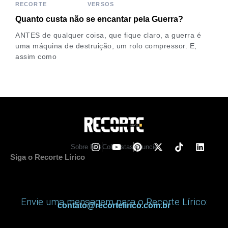
RECORTE
VERSOS
Quanto custa não se encantar pela Guerra?
ANTES de qualquer coisa, que fique claro, a guerra é
uma máquina de destruição, um rolo compressor. E,
assim como
Sobre Nos
Colunistas
Anuncie
Siga o Recorte Lírico
Envie uma mensagem para o Recorte Lírico:
contato@recortelirico.com.br