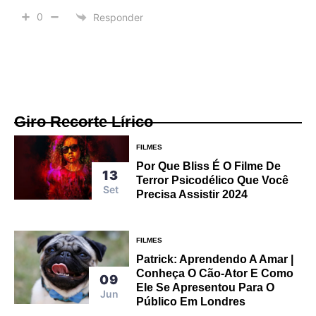
0
Responder
Giro Recorte Lírico
FILMES
Por Que Bliss É O Filme De
13
Terror Psicodélico Que Você
Set
Precisa Assistir 2024
FILMES
Patrick: Aprendendo A Amar |
Conheça O Cão-Ator E Como
09
Ele Se Apresentou Para O
Jun
Público Em Londres