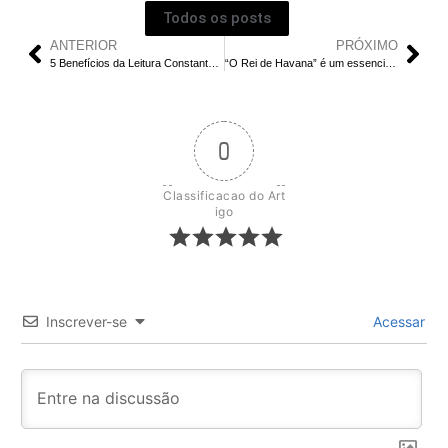
Todos os posts
ANTERIOR
PRÓXIMO
5 Benefícios da Leitura Constante para o Desenvolvimento Pessoal
“O Rei de Havana” é um essencial livro de cheiro ruim
0
Classificacao do Art
igo
Inscrever-se
Acessar