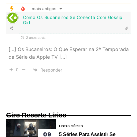
mais antigos
Como Os Bucaneiros Se Conecta Com Gossip
Girl
2 anos atrás
[…] Os Bucaneiros: O Que Esperar na 2ª Temporada
da Série da Apple TV […]
0
Responder
Giro Recorte Lírico
LISTAS
SÉRIES
09
5 Séries Para Assistir Se