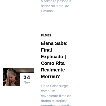
a primeira pessoa a
nadar do litoral de
Havana,
FILMES
Elena Sabe:
Final
Explicado |
Como Rita
Realmente
Morreu?
24
Nov
Elena Sabe surge
como um
envolvente filme de
drama misterioso
argentino na Netflix,