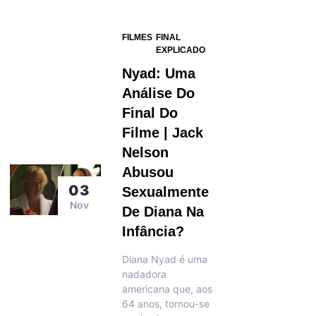
FILMES
FINAL
EXPLICADO
Nyad: Uma
Análise Do
Final Do
Filme | Jack
Nelson
Abusou
03
Sexualmente
Nov
De Diana Na
Infância?
Diana Nyad é uma
nadadora
americana que, aos
64 anos, tornou-se