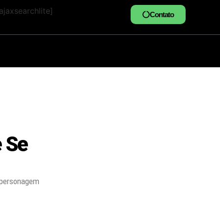
jaxsearchlite]
Contato
 Se
 o personagem