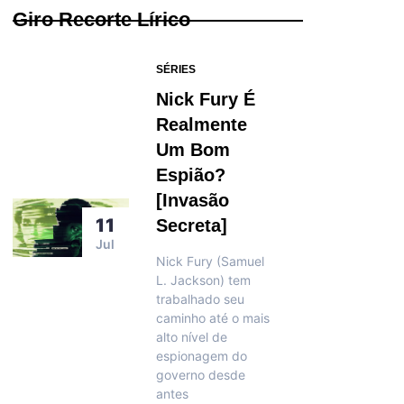
Giro Recorte Lírico
SÉRIES
Nick Fury É
Realmente
Um Bom
Espião?
[Invasão
11
Secreta]
Jul
Nick Fury (Samuel
L. Jackson) tem
trabalhado seu
caminho até o mais
alto nível de
espionagem do
governo desde
antes