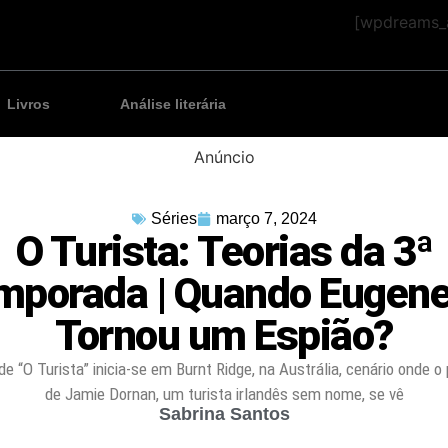
[wpdreams_a
Livros
Análise literária
Anúncio
Séries
março 7, 2024
O Turista: Teorias da 3ª
mporada | Quando Eugene
Tornou um Espião?
 de “O Turista” inicia-se em Burnt Ridge, na Austrália, cenário onde
de Jamie Dornan, um turista irlandês sem nome, se vê
Sabrina Santos