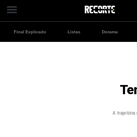
Final Explicado
Listas
Dorama
Te
A trajetória