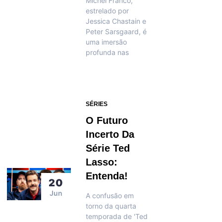
Michel Franco,
estrelado por
Jessica Chastain e
Peter Sarsgaard, é
uma imersão
profunda nas
SÉRIES
O Futuro
Incerto Da
Série Ted
Lasso:
Entenda!
20
Jun
A confusão em
torno da quarta
temporada de 'Ted