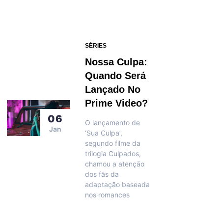
SÉRIES
Nossa Culpa:
Quando Será
Lançado No
Prime Video?
06
O lançamento de
Jan
‘Sua Culpa’,
segundo filme da
trilogia Culpados,
chamou a atenção
dos fãs da
adaptação baseada
nos romances