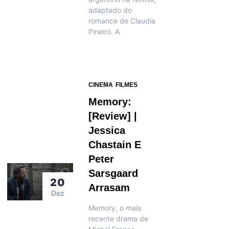
adaptado do
romance de Claudia
Pineiro. A
CINEMA
FILMES
Memory:
[Review] |
Jessica
Chastain E
Peter
Sarsgaard
20
Arrasam
Dez
Memory, o mais
recente drama de