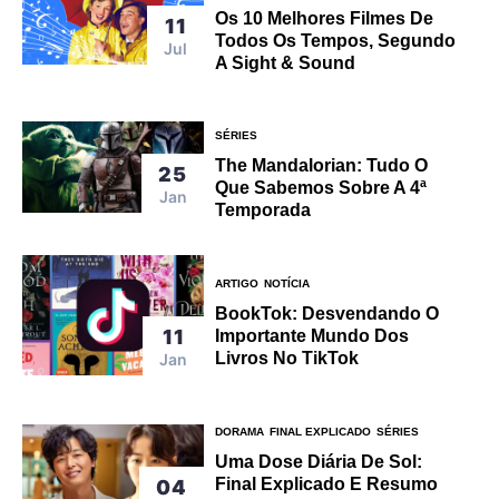
Os 10 Melhores Filmes De
11
Todos Os Tempos, Segundo
Jul
A Sight & Sound
SÉRIES
The Mandalorian: Tudo O
25
Que Sabemos Sobre A 4ª
Jan
Temporada
ARTIGO
NOTÍCIA
BookTok: Desvendando O
11
Importante Mundo Dos
Livros No TikTok
Jan
DORAMA
FINAL EXPLICADO
SÉRIES
Uma Dose Diária De Sol:
Final Explicado E Resumo
04