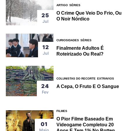
ARTIGO
SÉRIES
O Crime Que Veio Do Frio, Ou
25
O Noir Nórdico
Jul
CURIOSIDADES
SÉRIES
12
Finalmente Adultos É
Jul
Roteirizado Ou Real?
COLUNISTAS DO RECORTE
EXTRAVIOS
24
A Cepa, O Fruto E O Sangue
Fev
FILMES
O Pior Filme Baseado Em
01
Videogame Completou 20
Maio
Anos E Tem 1% No Rotten