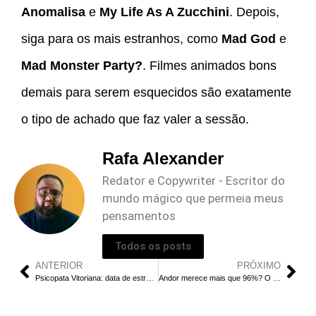
Anomalisa
e
My Life As A Zucchini
. Depois,
siga para os mais estranhos, como
Mad God
e
Mad Monster Party?
. Filmes animados bons
demais para serem esquecidos são exatamente
o tipo de achado que faz valer a sessão.
Rafa Alexander
Redator e Copywriter - Escritor do
mundo mágico que permeia meus
pensamentos
Todos os posts
ANTERIOR
PRÓXIMO
Psicopata Vitoriana: data de estreia e o que vem aí
Andor merece mais que 96%? O que faz a série brilhar