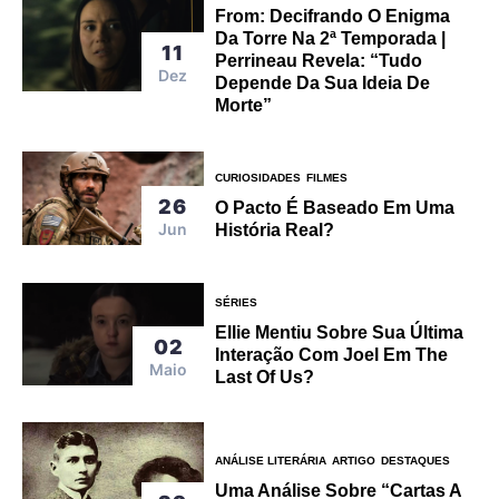
From: Decifrando O Enigma
Da Torre Na 2ª Temporada |
11
Perrineau Revela: “Tudo
Dez
Depende Da Sua Ideia De
Morte”
CURIOSIDADES
FILMES
26
O Pacto É Baseado Em Uma
Jun
História Real?
SÉRIES
Ellie Mentiu Sobre Sua Última
02
Interação Com Joel Em The
Maio
Last Of Us?
ANÁLISE LITERÁRIA
ARTIGO
DESTAQUES
Uma Análise Sobre “Cartas A