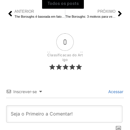
Todos os posts
ANTERIOR
PRÓXIMO
The Boroughs é baseada em fatos reais?
The Boroughs: 3 motivos para ver no fim de semana
0
Classificacao do Art
igo
Inscrever-se
Acessar