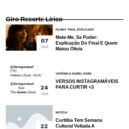
Giro Recorte Lírico
FILMES
FINAL EXPLICADO
Mate-Me, Se Puder:
07
Explicação Do Final E Quem
Out
Matou Olivia
VERÔNICA DANIEL KOBS
VERSOS INSTAGRAMÁVEIS
24
PARA CURTIR <3
Jun
NOTÍCIA
Curitiba Tem Semana
22
Cultural Voltada A