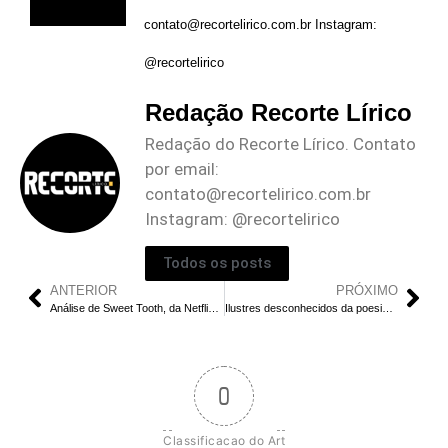
contato@recortelirico.com.br
Instagram:
@recortelirico
Redação Recorte Lírico
Redação do Recorte Lírico. Contato
por email:
contato@recortelirico.com.br
Instagram: @recortelirico
Todos os posts
ANTERIOR
PRÓXIMO
Análise de Sweet Tooth, da Netflix: 2ª temporada aposta na separação dos personagens e fica sem ritmo
Ilustres desconhecidos da poesia: Alejandra Pizarnik
0
Classificacao do Art