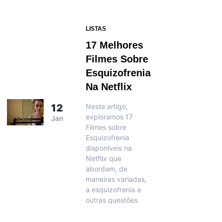
LISTAS
17 Melhores
Filmes Sobre
Esquizofrenia
Na Netflix
12
Neste artigo,
exploramos 17
Jan
Filmes sobre
Esquizofrenia
disponíveis na
Netflix que
abordam, de
maneiras variadas,
a esquizofrenia e
outras questões