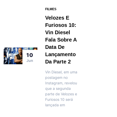
FILMES
Velozes E
Furiosos 10:
Vin Diesel
Fala Sobre A
Data De
Lançamento
10
Jun
Da Parte 2
Vin Diesel, em uma
postagem no
Instagram, revelou
que a segunda
parte de Velozes e
Furiosos 10 será
lançada em