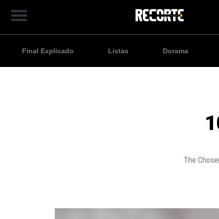
Final Explicado
Listas
Dorama
1
The Chosen