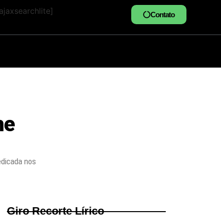
jaxsearchlite]
Contato
he
edicada nos
Giro Recorte Lírico