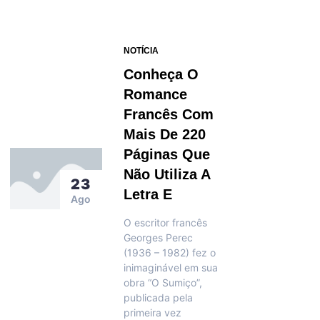
NOTÍCIA
Conheça O
Romance
Francês Com
Mais De 220
Páginas Que
Não Utiliza A
23
Letra E
Ago
O escritor francês
Georges Perec
(1936 – 1982) fez o
inimaginável em sua
obra “O Sumiço”,
publicada pela
primeira vez