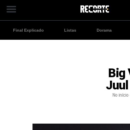
Final Explicado
Listas
Dorama
Big
Juul
No iníci