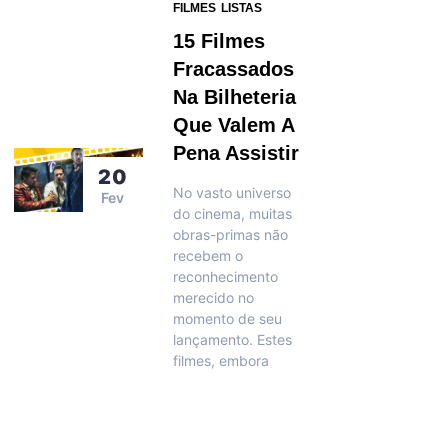
FILMES
LISTAS
15 Filmes
Fracassados
Na Bilheteria
Que Valem A
Pena Assistir
20
No vasto universo
Fev
do cinema, muitas
obras-primas não
recebem o
reconhecimento
merecido no
momento de seu
lançamento. Estes
filmes, embora