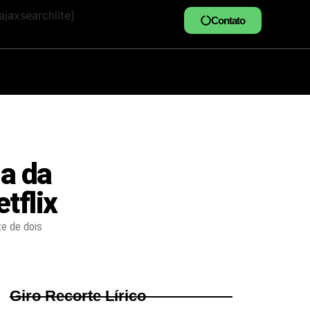
jaxsearchlite]
Contato
a da
tflix
e de dois
Giro Recorte Lírico