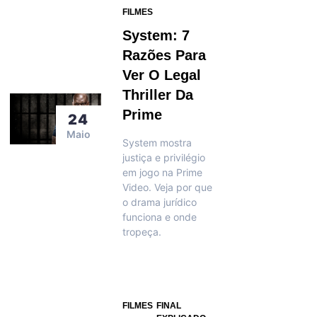
FILMES
System: 7
Razões Para
Ver O Legal
Thriller Da
Prime
24
Maio
System mostra
justiça e privilégio
em jogo na Prime
Video. Veja por que
o drama jurídico
funciona e onde
tropeça.
FILMES
FINAL