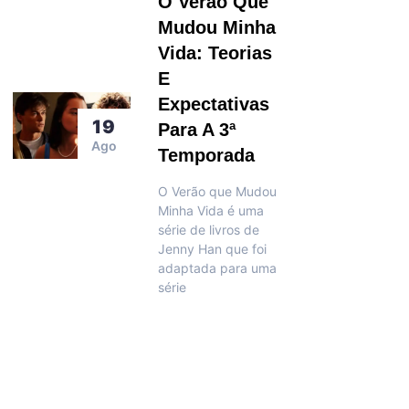
O Verão Que
Mudou Minha
Vida: Teorias
E
Expectativas
19
Para A 3ª
Ago
Temporada
O Verão que Mudou
Minha Vida é uma
série de livros de
Jenny Han que foi
adaptada para uma
série