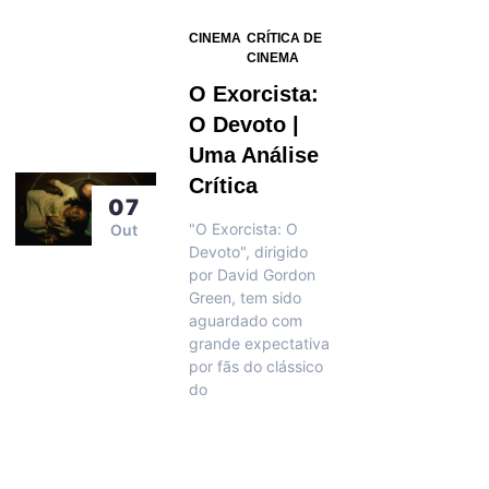
CINEMA
CRÍTICA DE
CINEMA
O Exorcista:
O Devoto |
Uma Análise
Crítica
07
"O Exorcista: O
Out
Devoto", dirigido
por David Gordon
Green, tem sido
aguardado com
grande expectativa
por fãs do clássico
do