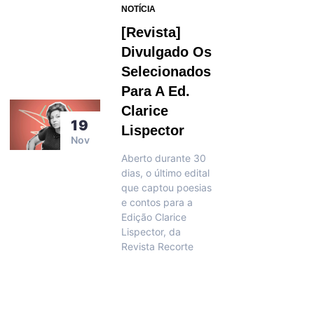
NOTÍCIA
[Revista]
Divulgado Os
Selecionados
Para A Ed.
Clarice
19
Lispector
Nov
Aberto durante 30
dias, o último edital
que captou poesias
e contos para a
Edição Clarice
Lispector, da
Revista Recorte