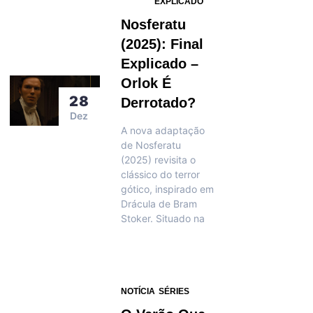
EXPLICADO
Nosferatu
(2025): Final
Explicado –
Orlok É
28
Derrotado?
Dez
A nova adaptação
de Nosferatu
(2025) revisita o
clássico do terror
gótico, inspirado em
Drácula de Bram
Stoker. Situado na
NOTÍCIA
SÉRIES