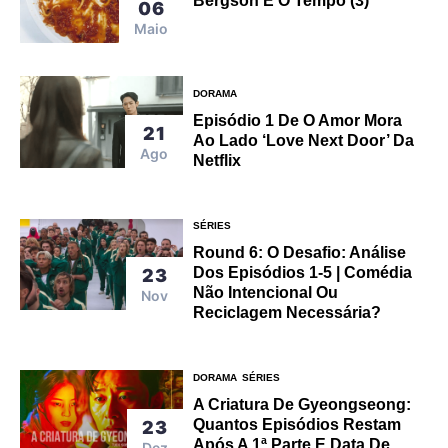
Bergson E O Tempo (3)
06
Maio
DORAMA
Episódio 1 De O Amor Mora
21
Ao Lado ‘Love Next Door’ Da
Ago
Netflix
SÉRIES
Round 6: O Desafio: Análise
Dos Episódios 1-5 | Comédia
23
Não Intencional Ou
Nov
Reciclagem Necessária?
DORAMA
SÉRIES
A Criatura De Gyeongseong:
Quantos Episódios Restam
23
Após A 1ª Parte E Data De
Dez