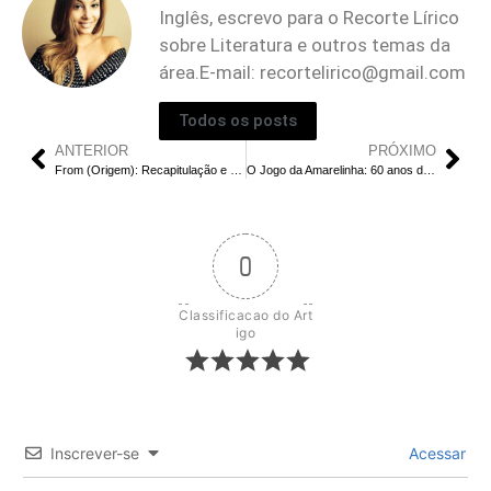
Inglês, escrevo para o Recorte Lírico
sobre Literatura e outros temas da
área.E-mail:
recortelirico@gmail.com
Todos os posts
ANTERIOR
PRÓXIMO
From (Origem): Recapitulação e Final Explicado da 2ª Temporada | O Que Aconteceu com Tabitha?
O Jogo da Amarelinha: 60 anos do maior romance de Julio Cortázar
0
Classificacao do Art
igo
Inscrever-se
Acessar