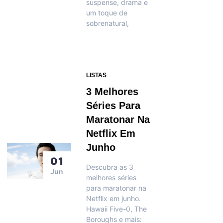
suspense, drama e
um toque de
sobrenatural,
LISTAS
3 Melhores
Séries Para
Maratonar Na
Netflix Em
Junho
01
Descubra as 3
Jun
melhores séries
para maratonar na
Netflix em junho.
Hawaii Five-0, The
Boroughs e mais: