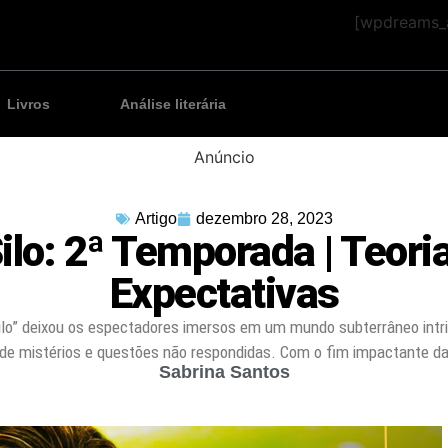
[wpdreams_a
Livros
Análise literária
Anúncio
Artigo
dezembro 28, 2023
ilo: 2ª Temporada | Teori
Expectativas
Silo” deixou os espectadores imersos em um mundo subterrâneo intri
de mistérios e questões não respondidas. Com o fim impactante d
Sabrina Santos