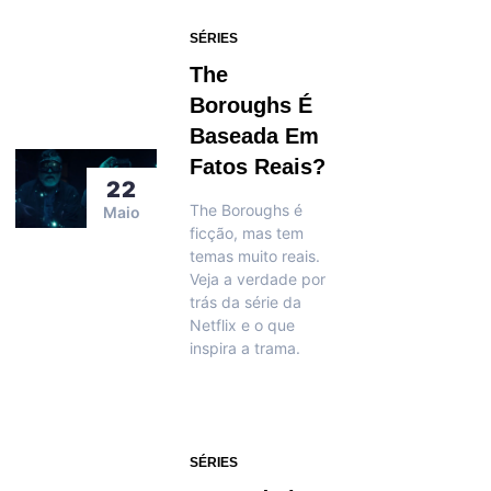
SÉRIES
The
Boroughs É
Baseada Em
Fatos Reais?
22
The Boroughs é
Maio
ficção, mas tem
temas muito reais.
Veja a verdade por
trás da série da
Netflix e o que
inspira a trama.
SÉRIES