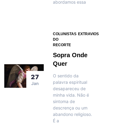
abordamos essa
COLUNISTAS
EXTRAVIOS
DO
RECORTE
Sopra Onde
Quer
O sentido da
27
palavra espiritual
Jan
desapareceu de
minha vida. Não é
sintoma de
descrença ou um
abandono religioso.
É a