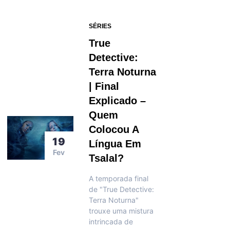
SÉRIES
True
Detective:
Terra Noturna
| Final
Explicado –
Quem
Colocou A
19
Língua Em
Fev
Tsalal?
A temporada final
de "True Detective:
Terra Noturna"
trouxe uma mistura
intrincada de