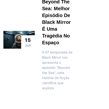
Beyond The
Sea: Melhor
Episódio De
Black Mirror
É Uma
Tragédia No
15
Espaço
Jun
A 6ª temporada de
Black Mirror nos
apresenta o
episódio "Beyond
the Sea", uma
história de ficção
científica que
explora