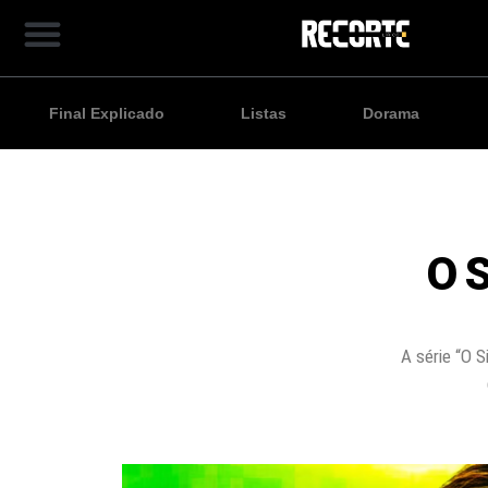
Final Explicado
Listas
Dorama
O S
A série “O 