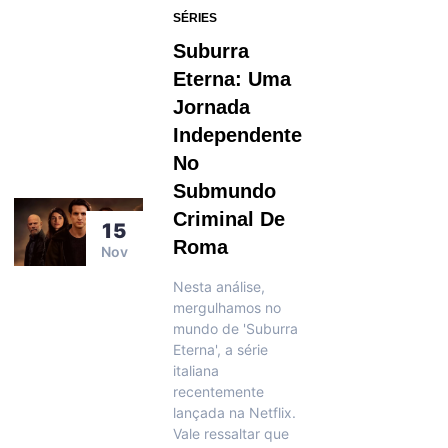
SÉRIES
Suburra
Eterna: Uma
Jornada
Independente
No
Submundo
Criminal De
15
Roma
Nov
Nesta análise,
mergulhamos no
mundo de 'Suburra
Eterna', a série
italiana
recentemente
lançada na Netflix.
Vale ressaltar que