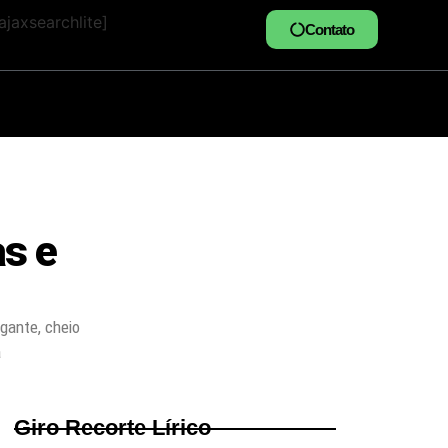
jaxsearchlite]
Contato
as e
gante, cheio
a
Giro Recorte Lírico