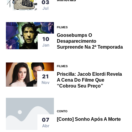
03
Jul
FILMES
Goosebumps O
10
Desaparecimento
Jan
Surpreende Na 2ª Temporada
FILMES
Priscilla: Jacob Elordi Revela
21
A Cena Do Filme Que
Nov
“Cobrou Seu Preço”
CONTO
07
[Conto] Sonho Após A Morte
Abr