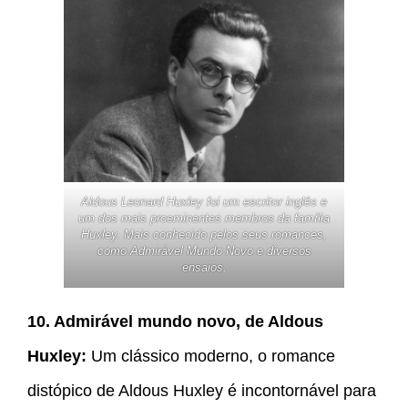
Aldous Leonard Huxley foi um escritor inglês e
um dos mais proeminentes membros da família
Huxley. Mais conhecido pelos seus romances,
como Admirável Mundo Novo e diversos
ensaios.
10. Admirável mundo novo, de Aldous
Huxley:
Um clássico moderno, o romance
distópico de Aldous Huxley é incontornável para