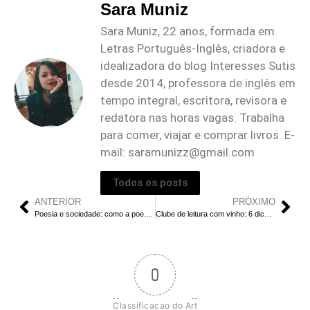
Sara Muniz
Sara Muniz, 22 anos, formada em
Letras Português-Inglês, criadora e
idealizadora do blog Interesses Sutis
desde 2014, professora de inglês em
tempo integral, escritora, revisora e
redatora nas horas vagas. Trabalha
para comer, viajar e comprar livros. E-
mail:
saramunizz@gmail.com
Todos os posts
ANTERIOR
PRÓXIMO
Poesia e sociedade: como a poesia pode ser usada como uma ferramenta para abordar questões sociais e políticas
Clube de leitura com vinho: 6 dicas para montar o teu
0
Classificacao do Art