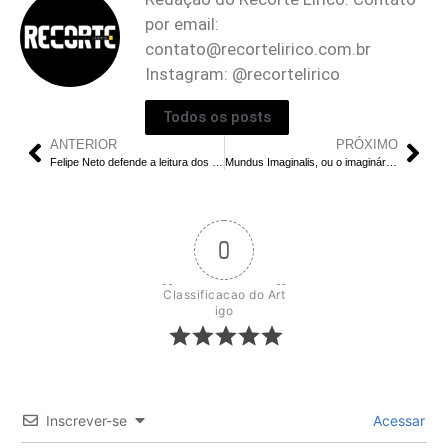
por email:
contato@recortelirico.com.br
Instagram: @recortelirico
Todos os posts
ANTERIOR
PRÓXIMO
Felipe Neto defende a leitura dos clássicos da literatura para jovens em fase mais adulta
Mundus Imaginalis, ou o imaginário e o imaginal, de Henry Corbin
0
Classificacao do Art
igo
Inscrever-se
Acessar