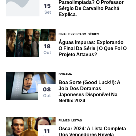
Paraolimpíada? O Professor
15
Sérgio De Carvalho Pachá
Set
Explica.
FINAL EXPLICADO
SÉRIES
Águas Impuras: Explorando
18
O Final Da Série | O Que Foi O
Out
Projeto Attavus?
DORAMA
Boa Sorte (Good Luck!!): A
Joia Dos Doramas
08
Japoneses Disponível Na
Out
Netflix 2024
FILMES
LISTAS
Oscar 2024: A Lista Completa
11
Dos Vencedores Revela