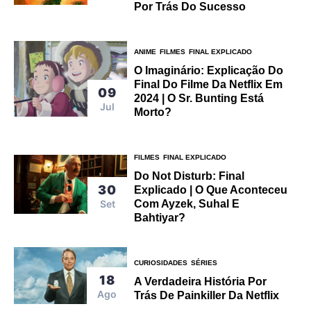
Por Trás Do Sucesso
ANIME
FILMES
FINAL EXPLICADO
O Imaginário: Explicação Do
Final Do Filme Da Netflix Em
09
2024 | O Sr. Bunting Está
Jul
Morto?
FILMES
FINAL EXPLICADO
Do Not Disturb: Final
30
Explicado | O Que Aconteceu
Set
Com Ayzek, Suhal E
Bahtiyar?
CURIOSIDADES
SÉRIES
18
A Verdadeira História Por
Ago
Trás De Painkiller Da Netflix