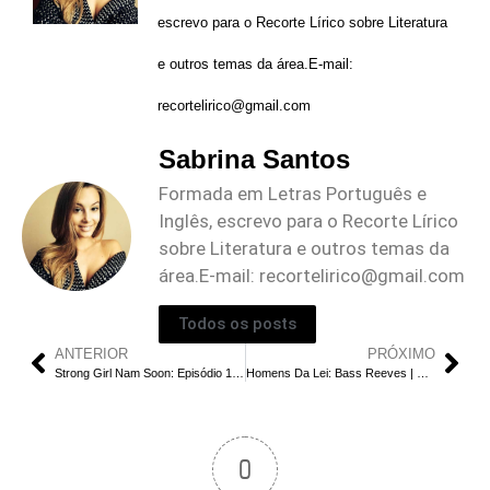
escrevo para o Recorte Lírico sobre Literatura
e outros temas da área.E-mail:
recortelirico@gmail.com
Sabrina Santos
Formada em Letras Português e
Inglês, escrevo para o Recorte Lírico
sobre Literatura e outros temas da
área.E-mail:
recortelirico@gmail.com
Todos os posts
ANTERIOR
PRÓXIMO
Strong Girl Nam Soon: Episódio 10 Explicado | A Complexa Relação entre Ryu Si O e Nam Soon
Homens Da Lei: Bass Reeves | Uma História Real de Coragem e Justiça
0