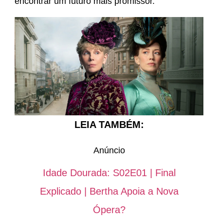
encontrar um futuro mais promissor.
LEIA TAMBÉM:
Anúncio
Idade Dourada: S02E01 | Final
Explicado | Bertha Apoia a Nova
Ópera?