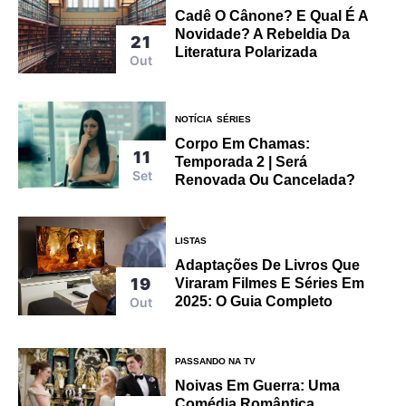
Cadê O Cânone? E Qual É A
Novidade? A Rebeldia Da
21
Literatura Polarizada
Out
NOTÍCIA
SÉRIES
Corpo Em Chamas:
11
Temporada 2 | Será
Set
Renovada Ou Cancelada?
LISTAS
Adaptações De Livros Que
19
Viraram Filmes E Séries Em
2025: O Guia Completo
Out
PASSANDO NA TV
Noivas Em Guerra: Uma
Comédia Romântica