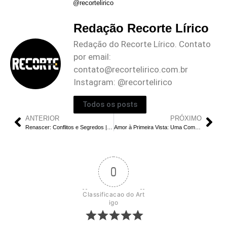
@recortelirico
Redação Recorte Lírico
Redação do Recorte Lírico. Contato
por email:
contato@recortelirico.com.br
Instagram: @recortelirico
Todos os posts
ANTERIOR
PRÓXIMO
Renascer: Conflitos e Segredos | Tudo Sobre o Capítulo desta Quarta (21/02)
Amor à Primeira Vista: Uma Comédia Romântica Agradável na Netflix
0
Classificacao do Art
igo