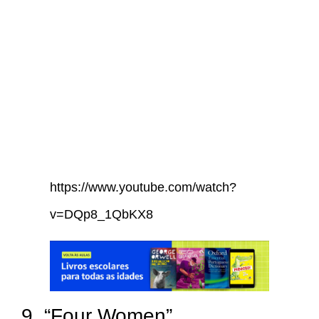
https://www.youtube.com/watch?
v=DQp8_1QbKX8
9. “Four Women”