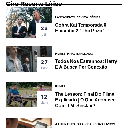
Giro Recorte Lírico
LANÇAMENTO
REVIEW
SÉRIES
Cobra Kai Temporada 6
23
Episódio 2 “The Prize”
Jul
FILMES
FINAL EXPLICADO
Todos Nós Estranhos: Harry
27
E A Busca Por Conexão
Fev
FILMES
The Lesson: Final Do Filme
12
Explicado | O Que Acontece
Jan
Com J.M. Sinclair?
A LITERATURA OU A VIDA
LISTAS
LIVROS